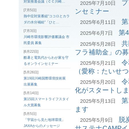
プ
対策推進会議（ＣＣ川崎…
2025年7月10日
ンセミナー
[7月5日]
熱中症対策番組“ココロとカラ
第
2025年6月11日
ダの水分補給”「ひと…
[7月3日]
第
2025年6月7日
川崎市環境影響評価審議会 市
共
民委員 募集
2025年5月28日
フラ補助金」の募
[6月22日]
酷暑と電気代からわが家を守
令
2025年5月21日
るオンラインセミナー
（愛称：たいせつ
[5月26日]
第19回川崎国際環境技術展
令
2025年5月20日
出展募集
化がスタートし
[5月14日]
第
第15回スマートライフスタイ
2025年5月13日
ル大賞募集
ます
[5月5日]
脱
2025年5月9日
「宇宙から見た地球環境」
JAXAからのメッセージ
サステナCAMP