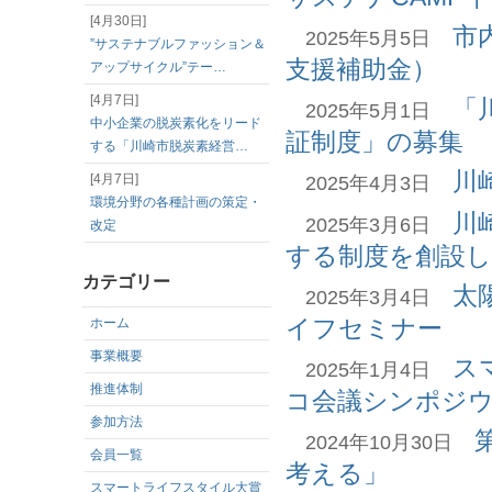
[4月30日]
市
2025年5月5日
”サステナブルファッション＆
支援補助金）
アップサイクル”テー…
[4月7日]
「
2025年5月1日
中小企業の脱炭素化をリード
証制度」の募集
する「川崎市脱炭素経営…
川
[4月7日]
2025年4月3日
環境分野の各種計画の策定・
川
2025年3月6日
改定
する制度を創設
カテゴリー
太
2025年3月4日
イフセミナー
ホーム
事業概要
ス
2025年1月4日
推進体制
コ会議シンポジ
参加方法
2024年10月30日
会員一覧
考える」
スマートライフスタイル大賞