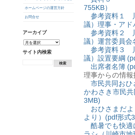
755KB）
ホームページの運営方針
参考資料１ 川
お問合せ
議）理事・アドバイ
参考資料２ 川
アーカイブ
議）運営委員会名簿
参考資料３ 川
サイト内検索
議）設置要綱 (pd
出席者名簿 (pd
理事からの情報
市民共同おひさ
かわさき市民共
3MB)
おひさまだより
より）(pdf形式3
酷暑でも快適
ラシ（川崎市地