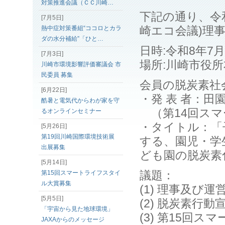
対策推進会議（ＣＣ川崎…
下記の通り、令
[7月5日]
崎エコ会議)理
熱中症対策番組“ココロとカラ
ダの水分補給”「ひと…
日時:令和8年7月
[7月3日]
場所:川崎市役
川崎市環境影響評価審議会 市
民委員 募集
会員の脱炭素社
[6月22日]
・発 表 者：
酷暑と電気代からわが家を守
（第14回スマ
るオンラインセミナー
・タイトル：「
[5月26日]
第19回川崎国際環境技術展
する、園児・学
出展募集
ども園の脱炭素
[5月14日]
議題：
第15回スマートライフスタイ
ル大賞募集
(1) 理事及び
[5月5日]
(2) 脱炭素行
「宇宙から見た地球環境」
(3) 第15回
JAXAからのメッセージ