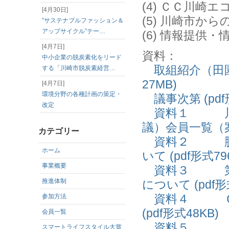
(4) ＣＣ川
[4月30日]
(5) 川崎市
”サステナブルファッション＆
アップサイクル”テー…
(6) 情報提供・
[4月7日]
資料：
中小企業の脱炭素化をリード
取組紹介（田園
する「川崎市脱炭素経営…
27MB)
[4月7日]
環境分野の各種計画の策定・
議事次第 (pdf形
改定
資料１ 川崎
議）会員一覧（案）
カテゴリー
資料２ 脱炭
ホーム
いて (pdf形式79
事業概要
資料３ 第1
推進体制
について (pdf形
資料４ ＣＣ
参加方法
(pdf形式48KB)
会員一覧
資料５ 「みど
スマートライフスタイル大賞