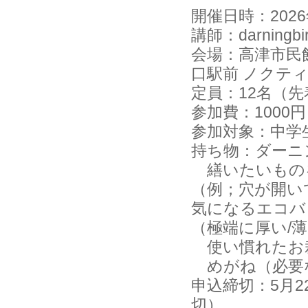
開催日時：2026年
講師：darningb
会場：高津市民館
口駅前 ノクティ2
定員：12名（先
参加費：100
参加対象：中学
持ち物：ダーニ
繕いたいもの
（例；穴が開い
気になるエコバ
（極端に厚い/
使い慣れたお
めがね（必要
申込締切：5月
切）