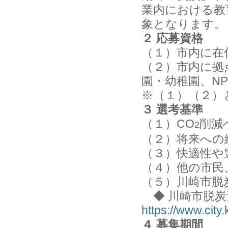
業内における教
象となります。
２ 応募資格
（１）市内に在
（２）市内に拠
園・幼稚園、N
※（１）（２）
３ 選考基準
（１）CO
削減
2
（２）将来への
（３）快適性や
（４）他の市民
（５）川崎市脱
◆ 川崎市脱
https://www.cit
４ 募集期間