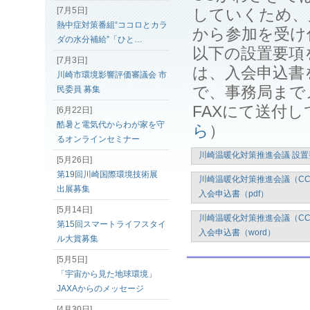
[7月5日]
していくため、
熱中症対策番組“ココロとカラ
から参加を受け
ダの水分補給”「ひと…
以下の設置要項
[7月3日]
は、入会申込書
川崎市環境影響評価審議会 市
で、事務局までメール（
民委員 募集
FAXにて送付
[6月22日]
酷暑と電気代からわが家を守
ら
）
るオンラインセミナー
川崎温暖化対策推進会議 設置
[5月26日]
第19回川崎国際環境技術展
川崎温暖化対策推進会議（C
出展募集
入会申込書（pdf）
[5月14日]
川崎温暖化対策推進会議（C
第15回スマートライフスタイ
入会申込書（word）
ル大賞募集
[5月5日]
「宇宙から見た地球環境」
JAXAからのメッセージ
[4月30日]