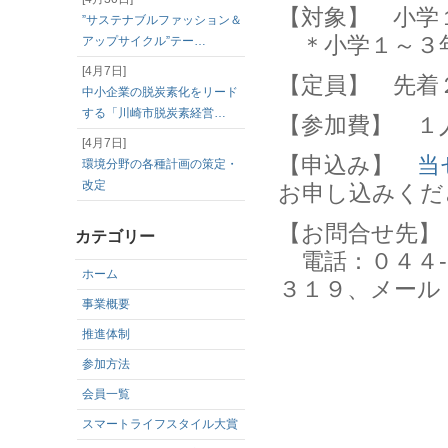
【対象】 小学
”サステナブルファッション＆
＊小学１～３
アップサイクル”テー…
[4月7日]
【定員】 先着
中小企業の脱炭素化をリード
する「川崎市脱炭素経営…
【参加費】 １
[4月7日]
【申込み】
当
環境分野の各種計画の策定・
改定
お申し込みくだ
【お問合せ先】
カテゴリー
電話：０４４-８
ホーム
３１９、メール：of
事業概要
推進体制
参加方法
会員一覧
スマートライフスタイル大賞