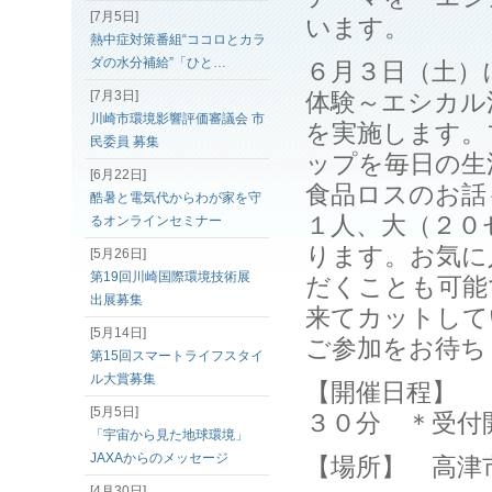
[7月5日]
います。
熱中症対策番組“ココロとカラ
ダの水分補給”「ひと…
６月３日（土）
[7月3日]
体験～エシカル
川崎市環境影響評価審議会 市
を実施します。
民委員 募集
ップを毎日の生
[6月22日]
食品ロスのお話
酷暑と電気代からわが家を守
１人、大（２０
るオンラインセミナー
ります。お気に
[5月26日]
第19回川崎国際環境技術展
だくことも可能
出展募集
来てカットして
[5月14日]
ご参加をお待ち
第15回スマートライフスタイ
ル大賞募集
【開催日程】 
[5月5日]
３０分 ＊受付
「宇宙から見た地球環境」
JAXAからのメッセージ
【場所】 高津
[4月30日]