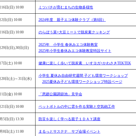
16日(日) 10:00
ミツバチが育むまちの生物多様性
2日(日) 10:00
2024年度 親子エコ体験クラブ（第6回）
16日(日) 10:00
のらぼう菜×大豆ミートで脱炭素クッキング
2025年 小学生 春休みエコ体験教室
月29日(日),30日(日)
2025年小学生春休みエコ体験教室特設サイト
7日(土) 10:00
健康に楽しく歩いて脱炭素 いすヨガ×かわさきTEKTEK
小学生 夏休み自由研究週間 子ども環境ワークショップ
月20日(土)～31日(水)
2025夏休み子ども環境ワークショップ特設ページ
1日(金) 10:00
「恩廻公園調節池」見学会
21日(日) 10:00
ペットボトルの中に雲を作る実験と空気砲工作
月5日(日) 13:30
防災を楽しく学べる親子１ＤＡＹ講座
月8日(土) 11:00
まるっとサステナ サブ会場イベント