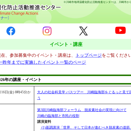
※川崎市地球温暖化防止活動推進センターは、川崎市から
イベント・講座
現在、参加募集中のイベント・講座は、
トップページ
をご覧くださ
一昨年までに実施したイベント一覧のページ
2026年の講座・イベント
月16日(金) 8時45分か
大人の社会科見学 バスツアー 川崎臨海部をぐるっと見て
う
第3回川崎臨海部フォーラム 脱炭素社会の実現に向けて
川崎の臨海部と市民の役割
講演資料
(1)基調講演「世界、そして日本が進むべき脱炭素の道筋