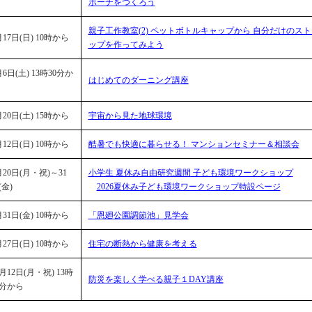
ポーチをつくろう
親子工作教室(2) ペットボトルキャップから 自分だけのスト
月17日(日) 10時から
ップを作ってみよう
月6日(土) 13時30分か
はじめてのダーニング講座
月20日(土) 15時から
宇宙から見た地球環境
月12日(日) 10時から
酷暑でも快適に暮らせる！ マンションセミナー＆相談会
月20日(月・祝)～31
小学生 夏休み自由研究週間 子ども環境ワークショップ
(金)
2026夏休み子ども環境ワークショップ特設ページ
月31日(金) 10時から
「恩廻公園調節池」見学会
月27日(日) 10時から
住宅の断熱から健康を考える
0月12日(月・祝) 13時
防災を楽しく学べる親子１DAY講座
0分から