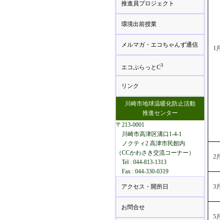
推進員プロジェクト
環境出前授業
メルマガ・エコちゃんず通信
1
3
エコぷらっとC
リンク
川崎市地球温暖化防止活動
推進センター
〒213-0001
川崎市高津区溝口1-4-1
ノクティ2 高津市民館内
（CCかわさき交流コーナー）
2
Tel : 044-813-1313
Fax : 044-330-0319
アクセス・開所日
3
お問合せ
5