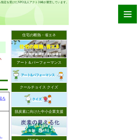
指定を受けたNPO法人アクト川崎が運営しています。
住宅の断熱・省エネ
い
アート＆パーフォーマンス
クールチョイス クイズ
回ろ
脱炭素に向けた中小企業支援
」