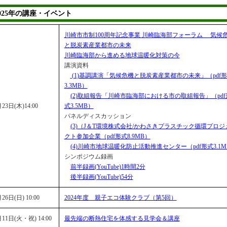
2025年の講座・イベント
川崎市市制100周年記念事業 川崎臨海部フォーラム 気候
と脱炭素産業都市の未来
川崎臨海部から進める地球温暖化対策の今
講演資料
(1)基調講演「気候危機と脱炭素産業都市の未来」（pdf
3.3MB）
(2)取組報告「川崎市臨海部における市の取組報告」（pdf
23日(木)14:00
式3.5MB）
パネルディスカッション
(3)（J＆T環境株式会社/かわさきプラスチック循環プロジ
クト参加企業（pdf形式8.9MB）
(4)川崎市地球温暖化防止活動推進センター（pdf形式3.1M
シンポジウム録画
前半録画(YouTube)1時間2分
後半録画(YouTube)54分
26日(日) 10:00
2024年度 親子エコ体験クラブ（第5回）
11日(火・祝) 14:00
最先端の断熱住宅を体感する見学会＆講座