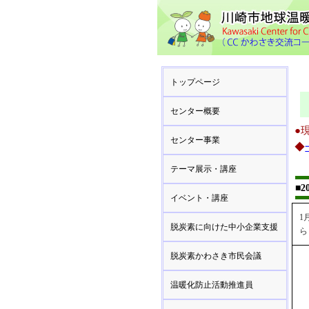
トップページ
センター概要
●
センター事業
◆
テーマ展示・講座
■
イベント・講座
1
脱炭素に向けた中小企業支援
ら
脱炭素かわさき市民会議
温暖化防止活動推進員