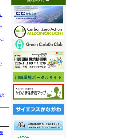
関係先バナー
く
ク
df
分
陽光
単