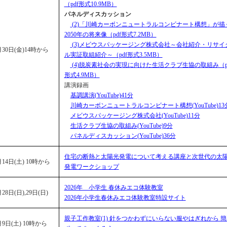
（pdf形式10.9MB）
パネルディスカッション
(2)「川崎カーボンニュートラルコンビナート構想」が描
2050年の将来像（pdf形式7.2MB）
(3)メビウスパッケージング株式会社～会社紹介・リサイ
月30日(金)14時から
ル実証取組紹介～（pdf形式3.5MB）
(4)脱炭素社会の実現に向けた⽣活クラブ⽣協の取組み（p
形式4.9MB）
講演録画
基調講演(YouTube)41分
川崎カーボンニュートラルコンビナート構想(YouTube)13
メビウスパッケージング株式会社(YouTube)11分
⽣活クラブ⽣協の取組み(YouTube)9分
パネルディスカッション(YouTube)36分
住宅の断熱と太陽光発電について考える講座と次世代の太
月14日(土) 10時から
発電ワークショップ
2026年 小学生 春休みエコ体験教室
月28日(日),29日(日)
2026年小学生春休みエコ体験教室特設サイト
親子工作教室(1) 針をつかわずにいらない服やはぎれから 簡
月9日(土) 10時から